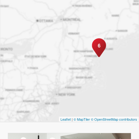
6
Leaflet
|
© MapTiler
© OpenStreetMap contributors