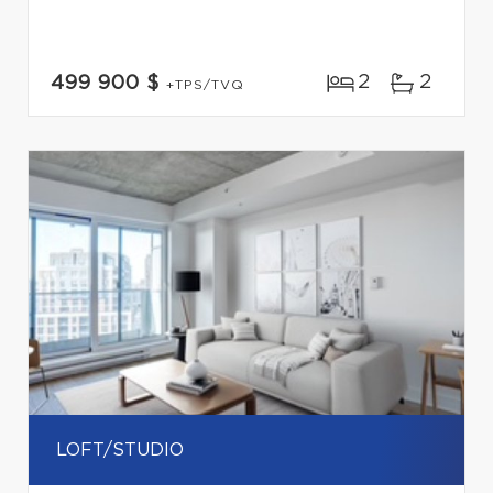
2
2
499 900 $
+TPS/TVQ
LOFT/STUDIO