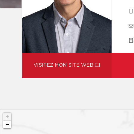
VISITEZ MON SITE WEB
+
−