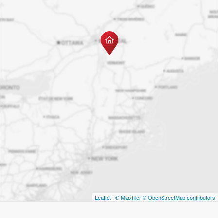
Leaflet
|
© MapTiler
© OpenStreetMap contributors