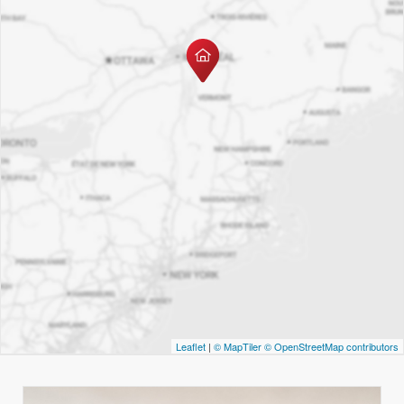
Leaflet
|
© MapTiler
© OpenStreetMap contributors