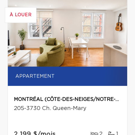
À LOUER
APPARTEMENT
MONTRÉAL (CÔTE-DES-NEIGES/NOTRE-DAME-DE-GRÂCE)
205-3730 Ch. Queen-Mary
2 199 $
/mois
2
1