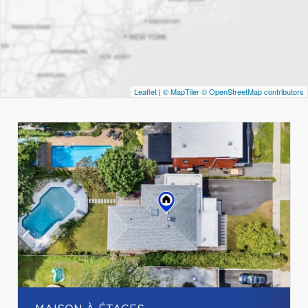
Leaflet
|
© MapTiler
© OpenStreetMap contributors