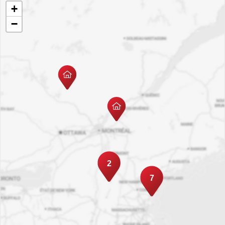
+
−
2
7