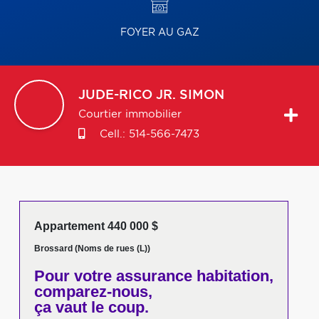
FOYER AU GAZ
JUDE-RICO JR.
SIMON
Courtier immobilier
Cell.:
514-566-7473
Appartement 440 000 $
Brossard (Noms de rues (L))
Pour votre
assurance habitation,
comparez-nous,
ça vaut le coup.