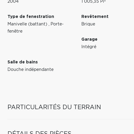
2
2004
1 005,35 Pi
Type de fenestration
Revêtement
Manivelle (battant)
,
Porte-
Brique
fenêtre
Garage
Intégré
Salle de bains
Douche indépendante
PARTICULARITÉS DU TERRAIN