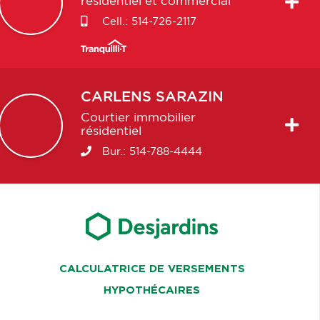
résidentiel et commercial
Cell.:
514-726-2117
CARLENS
SARAZIN
Courtier immobilier
résidentiel
Bur.:
514-788-4444
CALCULATRICE DE VERSEMENTS
HYPOTHÉCAIRES