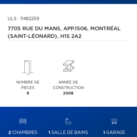
ULS : 11482259
7705 RUE DU MANS, APP.1506,
MONTRÉAL
(SAINT-LÉONARD),
H1S 2A2
NOMBRE DE
ANNÉE DE
PIÈCES
CONSTRUCTION
8
2008
2
CHAMBRES
1
SALLE DE BAINS
1
GARAGE