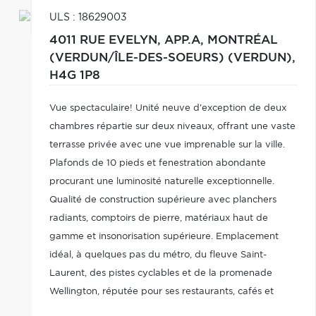
ULS : 18629003
4011 RUE EVELYN, APP.A,
MONTRÉAL
(VERDUN/ÎLE-DES-SOEURS) (VERDUN),
H4G 1P8
Vue spectaculaire! Unité neuve d'exception de deux
chambres répartie sur deux niveaux, offrant une vaste
terrasse privée avec une vue imprenable sur la ville.
Plafonds de 10 pieds et fenestration abondante
procurant une luminosité naturelle exceptionnelle.
Qualité de construction supérieure avec planchers
radiants, comptoirs de pierre, matériaux haut de
gamme et insonorisation supérieure. Emplacement
idéal, à quelques pas du métro, du fleuve Saint-
Laurent, des pistes cyclables et de la promenade
Wellington, réputée pour ses restaurants, cafés et
commerces. Le canal de Lachine et le Marché Atwater